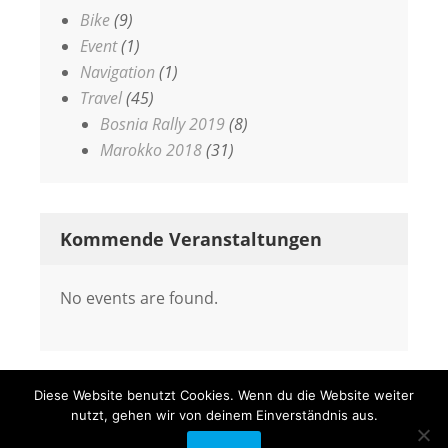
Bike
(9)
Event
(1)
Navigation
(1)
Travel
(45)
Bosnia Rally 2019
(8)
Marokko 2018
(31)
Kommende Veranstaltungen
No events are found.
Diese Website benutzt Cookies. Wenn du die Website weiter
nutzt, gehen wir von deinem Einverständnis aus.
COPYRIGHT © 2026
SPONGEBORNS.DE
•
Fabulous