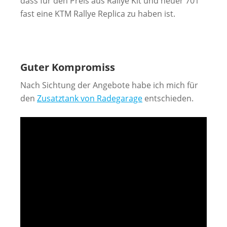
dass für den Preis aus Rallye Kit und neuer 701
fast eine KTM Rallye Replica zu haben ist.
Guter Kompromiss
Nach Sichtung der Angebote habe ich mich für
den
Zusatztank von Radegarage
entschieden.