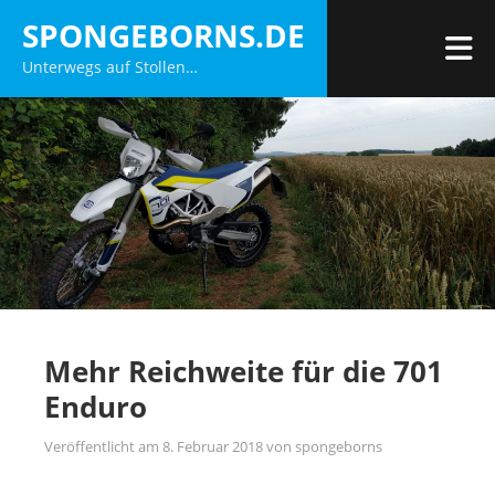
Zum
SPONGEBORNS.DE
Inhalt
M
Unterwegs auf Stollen…
springen
Mehr Reichweite für die 701
Enduro
Veröffentlicht am
8. Februar 2018
von
spongeborns