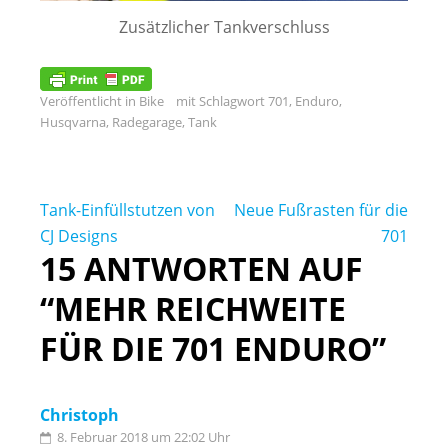
Zusätzlicher Tankverschluss
Veröffentlicht in
Bike
mit Schlagwort
701
,
Enduro
,
Husqvarna
,
Radegarage
,
Tank
Beitrags-
Tank-Einfüllstutzen von
Neue Fußrasten für die
Navigation
CJ Designs
701
15 ANTWORTEN AUF
“MEHR REICHWEITE
FÜR DIE 701 ENDURO”
Christoph
8. Februar 2018 um 22:02 Uhr